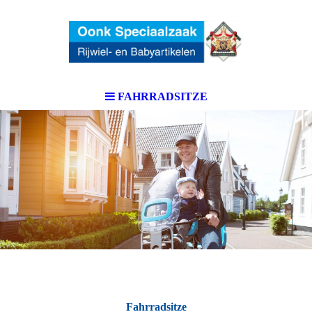
nkel in
Wintersw
FAHRRADSITZE
ijk
Fahrradsitze