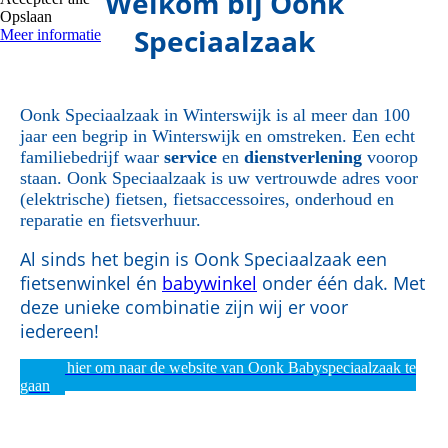
Welkom bij Oonk
Opslaan
Speciaalzaak
Meer informatie
Oonk Speciaalzaak in Winterswijk is al meer dan 100
jaar een begrip in Winterswijk en omstreken. Een echt
familiebedrijf waar
service
en
dienstverlening
voorop
staan. Oonk Speciaalzaak is uw vertrouwde adres voor
(elektrische) fietsen, fietsaccessoires, onderhoud en
reparatie en fietsverhuur.
Al sinds het begin is Oonk Speciaalzaak e
en
fietsenwinkel én
babywinkel
onder één dak. Met
deze unieke combinatie zijn wij er voor
iedereen!
Klik hier om naar de website van Oonk Babyspeciaalzaak te
gaan