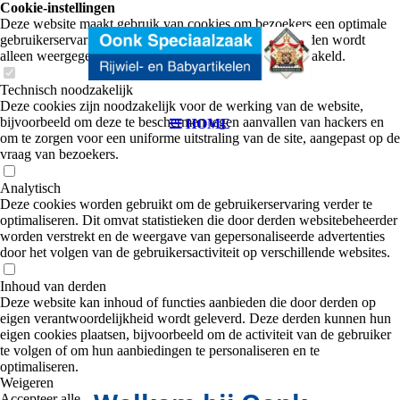
erswi
Cookie-instellingen
Deze website maakt gebruik van cookies om bezoekers een optimale
gebruikerservaring te bieden. Bepaalde inhoud van derden wordt
alleen weergegeven als "Inhoud van derden" is ingeschakeld.
Technisch noodzakelijk
Deze cookies zijn noodzakelijk voor de werking van de website,
bijvoorbeeld om deze te beschermen tegen aanvallen van hackers en
HOME
jk
om te zorgen voor een uniforme uitstraling van de site, aangepast op de
vraag van bezoekers.
Analytisch
Deze cookies worden gebruikt om de gebruikerservaring verder te
optimaliseren. Dit omvat statistieken die door derden websitebeheerder
worden verstrekt en de weergave van gepersonaliseerde advertenties
door het volgen van de gebruikersactiviteit op verschillende websites.
Inhoud van derden
Deze website kan inhoud of functies aanbieden die door derden op
eigen verantwoordelijkheid wordt geleverd. Deze derden kunnen hun
eigen cookies plaatsen, bijvoorbeeld om de activiteit van de gebruiker
te volgen of om hun aanbiedingen te personaliseren en te
optimaliseren.
Weigeren
Accepteer alle