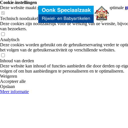
Cookie-instellingen
Deze website maakt gebruik van cookies om bezoekers een optimale ge
H
Technisch noodzakelijk
Deze cookies zijn noodzakelijk voor de werking van de website, bijvoo
van bezoekers.
Analytisch
Deze cookies worden gebruikt om de gebruikerservaring verder te optim
het volgen van de gebruikersactiviteit op verschillende websites.
Inhoud van derden
Deze website kan inhoud of functies aanbieden die door derden op eige
volgen of om hun aanbiedingen te personaliseren en te optimaliseren.
Weigeren
Accepteer alle
Opslaan
Meer informatie