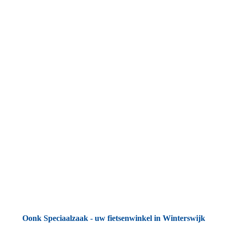
Welkom bij Oonk Speciaalzaak
Uw fietsenwinkel in Winterswijk
Oonk Speciaalzaak - uw fietsenwinkel in Winterswijk