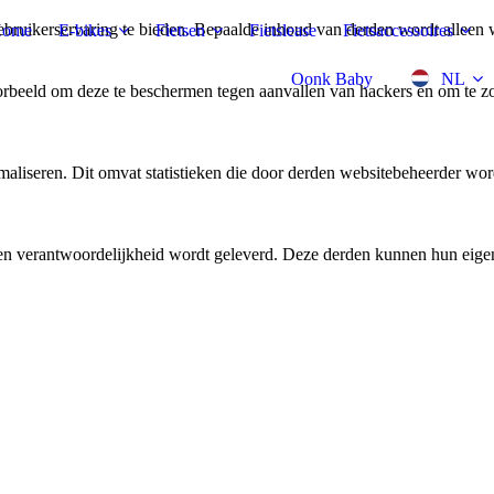
bruikerservaring te bieden. Bepaalde inhoud van derden wordt alleen 
ome
E-bikes
Fietsen
Fietslease
Fietsaccessoires
Oonk Baby
NL
rbeeld om deze te beschermen tegen aanvallen van hackers en om te zor
aliseren. Dit omvat statistieken die door derden websitebeheerder wor
n verantwoordelijkheid wordt geleverd. Deze derden kunnen hun eigen c